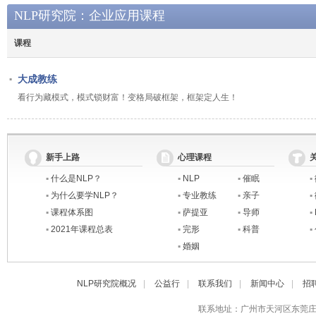
NLP研究院：企业应用课程
课程
大成教练
▪
看行为藏模式，模式锁财富！变格局破框架，框架定人生！
新手上路
心理课程
▪
什么是NLP？
▪
NLP
▪
催眠
▪
▪
为什么要学NLP？
▪
专业教练
▪
亲子
▪
▪
课程体系图
▪
萨提亚
▪
导师
▪
▪
2021年课程总表
▪
完形
▪
科普
▪
▪
婚姻
NLP研究院概况
|
公益行
|
联系我们
|
新闻中心
|
招
联系地址：广州市天河区东莞庄路