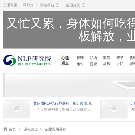
|
|
|
心理专题
导师库
网站导航
全国分院
又忙又累，身体如何吃
板解放，
管理
职场
家庭
亲子
哲
心理
观点
销售
婆媳
减压
求职
谈
黄启团NLP执行师课程：揭开改变现状的秘密
升
一套人性说明书，明白自己读懂他人
决
首页
>
课程频道
>
企业应用课程